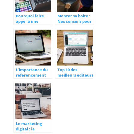
Pourquoi faire
Monter sa boite :
appel à une
Nos conseils pour
agence web pour
les futurs
votre site ?
entrepreneurs
L’importance du
Top 10 des
referencement
meilleurs editeurs
sur Google en 2022
de sites internet
gratuits
Le marketing
digital : la